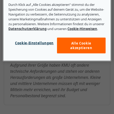
Durch Klick auf „Alle Cookies akzeptieren“ stimmst du der
US-Dollar).
Speicherung von Cookies auf deinem Gerät zu, um die Website-
Navigation zu verbessern, die Seitennutzung zu analysieren,
unsere Marketingmaßnahmen zu unterstützen und Anzeigen
zu personalisieren. Weitere Informationen findest du in unserer
Datenschutzerklärung
und unseren
Cookie-Hinweisen
.
Das sollten kleine und mittlere
Unternehmen über KMU (Kleine
Cookie-Einstellungen
Alle Cookie
und mittlere Unternehmen)
akzeptieren
wissen
Aufgrund ihrer Größe haben KMU oft andere
technische Anforderungen und stehen vor anderen
Herausforderungen als große Unternehmen. Kleine
und mittlere Unternehmen müssen oft mit weniger
Mitteln mehr erreichen, weil ihr Budget und
Personalbestand begrenzt sind.