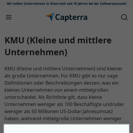
Wir helfen Unternehmen in Österreich
seit 18 Jahren bei der Softwareauswahl
Zum Inhalt springen
KMU (Kleine und mittlere
Unternehmen)
KMU (Kleine und mittlere Unternehmen) sind kleiner
als große Unternehmen. Für KMU gibt es nur vage
Definitionen oder Beschreibungen dessen, was ein
kleines Unternehmen von einem mittelgroßen
unterscheidet. Als Richtlinie gilt, dass kleine
Unternehmen weniger als 100 Beschäftigte und/oder
weniger als 50 Millionen US-Dollar Jahresumsatz
haben, während mittelgroße Unternehmen weniger
als 1.000 Beschäftigte und/oder weniger als 1 Milliarde
US-Dollar Umsatz haben (aber mehr als 50 Millionen