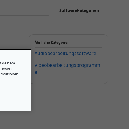
Softwarekategorien
Ähnliche Kategorien
Audiobearbeitungssoftware
uf deinem
Videobearbeitungsprogramm
, unsere
e
ormationen