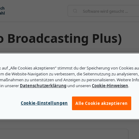
ich
ahl
io Broadcasting Plus)
eiterentwickelte Version des DAB-Radios. Sie
Geräte, die digitale Mediendateien komprimieren und
k auf „Alle Cookies akzeptieren“ stimmst du der Speicherung von Cookies a
rverbindung. Herkömmliche DAB-Signale verwenden ein
um die Website-Navigation zu verbessern, die Seitennutzung zu analysieren
sselung. DAB+-Signale verwenden jedoch die AAC+-
maßnahmen zu unterstützen und Anzeigen zu personalisieren. Weitere Inf
 in unserer
Datenschutzerklärung
und unseren
Cookie-Hinweisen
.
 Bitrate besser klingt. DAB+ hat außerdem eine
ite und enthält mehr Datenformate, damit Hörer
 herausfinden können. Hörer, die ein DAB-Radio
Cookie-Einstellungen
Alle Cookie akzeptieren