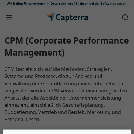
Wir helfen Unternehmen in Österreich
seit 18 Jahren bei der Softwareauswahl
Zum Inhalt springen
CPM (Corporate Performance
Management)
CPM bezieht sich auf die Methoden, Strategien,
Systeme und Prozesse, die zur Analyse und
Verwaltung der Gesamtleistung eines Unternehmens
eingesetzt werden. CPM verwendet einen integrierten
Ansatz, der alle Aspekte der Unternehmensleistung
einbezieht, einschließlich Geschäftsplanung,
Budgetierung, Vertrieb und Betrieb, Marketing und
Personalwesen.