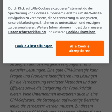
Durch Klick auf „Alle Cookies akzeptieren“ stimmst du der
Das sollten kleine und mittlere
Speicherung von Cookies auf deinem Gerät zu, um die Website-
Navigation zu verbessern, die Seitennutzung zu analysieren,
Unternehmen über CPM
unsere Marketingmaßnahmen zu unterstützen und Anzeigen
(Corporate Performance
zu personalisieren. Weitere Informationen findest du in unserer
Datenschutzerklärung
und unseren
Cookie-Hinweisen
.
Management) wissen
Für Unternehmen umfassen CPM-Strategien die
Cookie-Einstellungen
Alle Cookie
akzeptieren
Festlegung von Zielen, die Erstellung von
Geschäftsmodellen, die Analyse operativer
Strategien und den Vergleich vergangener und
aktueller Leistungen. Eine gute CPM-Strategie kann
Fragen und Probleme identifizieren und Lösungen
für die Verbesserung veralteter Methoden und der
Effizienz sowie die Steigerung der Produktivität
bieten. Viele Unternehmen investieren auch in eine
CPM-Software, die Strategien auf wichtige Bereiche
lenkt, die verbessert werden müssen. Zu diesem