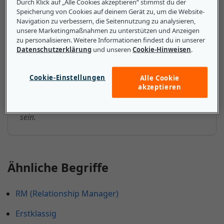
Durch Klick auf „Alle Cookies akzeptieren“ stimmst du der
Unternehmen über Erstklassig
Speicherung von Cookies auf deinem Gerät zu, um die Website-
wissen
Navigation zu verbessern, die Seitennutzung zu analysieren,
unsere Marketingmaßnahmen zu unterstützen und Anzeigen
zu personalisieren. Weitere Informationen findest du in unserer
Beispielsweise könnte ein KMU das Ziel haben,
Datenschutzerklärung
und unseren
Cookie-Hinweisen
.
erstklassige Hardware oder Software zu liefern,
ohne die Leistung des marktführenden Produkts
Cookie-Einstellungen
Alle Cookie
eines großen Unternehmens erreichen zu müssen.
akzeptieren
Das erstklassige Produkt eines KMU muss einfach
nur das beste in seiner Kategorie oder Preisklasse
sein.
Ähnliche Begriffe
RM (Relationship Manager)
Erstklassig