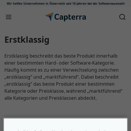
Wir helfen Unternehmen in Österreich
seit 18 Jahren bei der Softwareauswahl
Zum Inhalt springen
Erstklassig
Erstklassig beschreibt das beste Produkt innerhalb
einer bestimmten Hard- oder Software-Kategorie.
Häufig kommt es zu einer Verwechselung zwischen
„erstklassig“ und „marktführend“. Dabei beschreibt
„erstklassig“ das beste Produkt einer bestimmten
Kategorie oder Preisklasse, während „marktführend“
alle Kategorien und Preisklassen abdeckt.
Das sollten kleine und mittlere