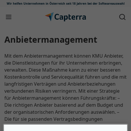
Wir helfen Unternehmen in Österreich
seit 18 Jahren bei der Softwareauswahl
Zum Inhalt springen
Anbietermanagement
Mit dem Anbietermanagement können KMU Anbieter,
die Dienstleistungen für ihr Unternehmen erbringen,
verwalten. Diese Maßnahme kann zu einer besseren
Kostenkontrolle und Servicequalität führen und die mit
langfristigen Verträgen und Anbieterbeziehungen
verbundenen Risiken verringern. Mit einer Strategie
für Anbietermanagement können Führungskräfte: –
Die richtigen Anbieter basierend auf dem Budget und
der organisatorischen Anforderungen auswählen. –
Die für sie passenden Vertragsbedingungen
aushandeln. – Die ideale Anzahl von Anbietern