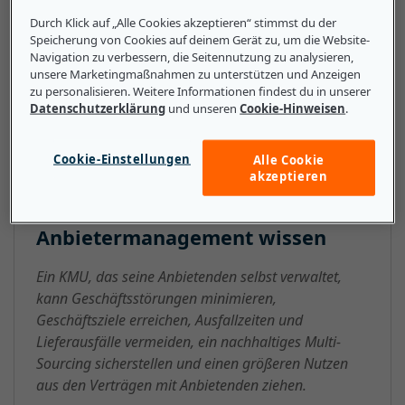
festlegen. – Das mit der Arbeit mit Anbietern
Durch Klick auf „Alle Cookies akzeptieren“ stimmst du der
verbundene Risiko verringern. – Nur für
Speicherung von Cookies auf deinem Gerät zu, um die Website-
Dienstleistungen zahlen, die sie tatsächlich benötigen.
Navigation zu verbessern, die Seitennutzung zu analysieren,
– Teil eines Unternehmens für Anbietermanagement
unsere Marketingmaßnahmen zu unterstützen und Anzeigen
zu personalisieren. Weitere Informationen findest du in unserer
werden, das zu ihrem Geschäft passt.
Datenschutzerklärung
und unseren
Cookie-Hinweisen
.
Cookie-Einstellungen
Alle Cookie
akzeptieren
Das sollten kleine und mittlere
Unternehmen über
Anbietermanagement wissen
Ein KMU, das seine Anbietenden selbst verwaltet,
kann Geschäftsstörungen minimieren,
Geschäftsziele erreichen, Ausfallzeiten und
Lieferausfälle vermeiden, ein nachhaltiges Multi-
Sourcing sicherstellen und einen größeren Nutzen
aus den Verträgen mit Anbietenden ziehen.