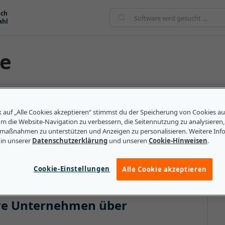
ich
ahl
se
 Algorithmen und maschinelles Lernen, um auf der
 vorherzusagen. Sie wird anhand folgender vier
k auf „Alle Cookies akzeptieren“ stimmst du der Speicherung von Cookies a
hnelle Analyse, gemessen in Stunden oder Tagen, Fokus
um die Website-Navigation zu verbessern, die Seitennutzung zu analysieren
uf der Verständlichkeit der Analyse. Mit anderen
maßnahmen zu unterstützen und Anzeigen zu personalisieren. Weitere Inf
 in unserer
Datenschutzerklärung
und unseren
Cookie-Hinweisen
.
 einfach realistische, zukunftsbezogene Ergebnisse
nheit basieren.
Cookie-Einstellungen
Alle Cookie akzeptieren
lere Unternehmen über