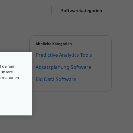
Softwarekategorien
Ähnliche Kategorien
Predictive Analytics Tools
uf deinem
Absatzplanung Software
, unsere
ormationen
Big Data Software