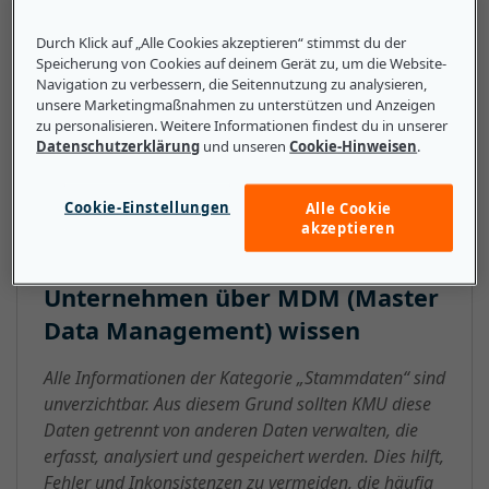
benötigt werden, nämlich in zahlreichen
Durch Klick auf „Alle Cookies akzeptieren“ stimmst du der
Geschäftsanwendungen. MDM stellt nicht nur die gute
Speicherung von Cookies auf deinem Gerät zu, um die Website-
Qualität der Daten sicher, sondern kann auch die
Navigation zu verbessern, die Seitennutzung zu analysieren,
Compliance, die Kundenerfahrung sowie das
unsere Marketingmaßnahmen zu unterstützen und Anzeigen
zu personalisieren. Weitere Informationen findest du in unserer
allgemeine Niveau und die Qualität der Produktivität
Datenschutzerklärung
und unseren
Cookie-Hinweisen
.
verbessern.
Cookie-Einstellungen
Alle Cookie
akzeptieren
Das sollten kleine und mittlere
Unternehmen über MDM (Master
Data Management) wissen
Alle Informationen der Kategorie „Stammdaten“ sind
unverzichtbar. Aus diesem Grund sollten KMU diese
Daten getrennt von anderen Daten verwalten, die
erfasst, analysiert und gespeichert werden. Dies hilft,
Fehler und Inkonsistenzen zu vermeiden, die häufig