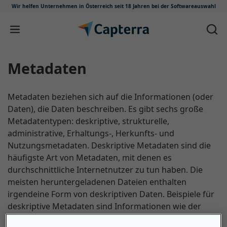
Wir helfen Unternehmen in Österreich
seit 18 Jahren bei der Softwareauswahl
Zum Inhalt springen
Metadaten
Metadaten beziehen sich auf die Informationen (oder
Daten), die Daten beschreiben. Es gibt sechs große
Metadatentypen: deskriptive, strukturelle,
administrative, Erhaltungs-, Herkunfts- und
Nutzungsmetadaten. Deskriptive Metadaten sind die
häufigste Art von Metadaten, mit denen es
durchschnittliche Internetnutzer zu tun haben. Die
meisten heruntergeladenen Dateien enthalten
irgendeine Form von deskriptiven Daten. Beispiele für
deskriptive Metadaten sind Informationen wie der
Buchtitel und der Autor in einer E-Book-Datei. Andere