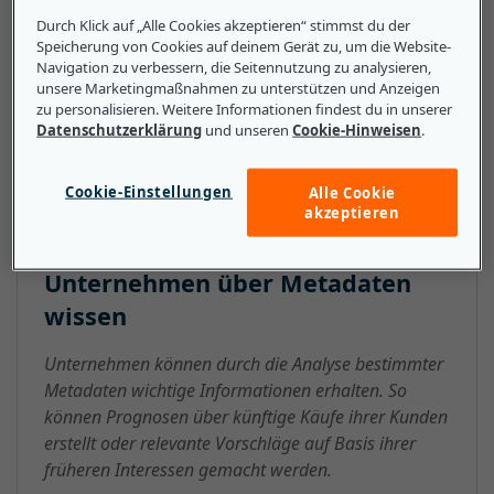
Formen, wie z. B. Nutzungsmetadaten, liefern
Durch Klick auf „Alle Cookies akzeptieren“ stimmst du der
spezifische Informationen über den Zugang eines
Speicherung von Cookies auf deinem Gerät zu, um die Website-
Nutzers zu heruntergeladenen Dateien.
Navigation zu verbessern, die Seitennutzung zu analysieren,
Nutzungsmetadaten können Informationen darüber
unsere Marketingmaßnahmen zu unterstützen und Anzeigen
zu personalisieren. Weitere Informationen findest du in unserer
liefern, wann die Datei heruntergeladen wurde oder
Datenschutzerklärung
und unseren
Cookie-Hinweisen
.
wie viele Nutzer die Datei erworben haben.
Cookie-Einstellungen
Alle Cookie
akzeptieren
Das sollten kleine und mittlere
Unternehmen über Metadaten
wissen
Unternehmen können durch die Analyse bestimmter
Metadaten wichtige Informationen erhalten. So
können Prognosen über künftige Käufe ihrer Kunden
erstellt oder relevante Vorschläge auf Basis ihrer
früheren Interessen gemacht werden.