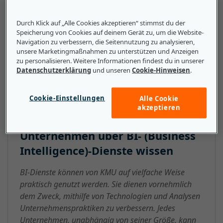
Technologieanwendungen und
Technologieplattformen, um tragfähige Lösungen für
Durch Klick auf „Alle Cookies akzeptieren“ stimmst du der
Speicherung von Cookies auf deinem Gerät zu, um die Website-
eine bestimmte Branche oder ein bestimmtes
Navigation zu verbessern, die Seitennutzung zu analysieren,
Unternehmen zu finden. Kurz gesagt, BI-Dienste
unsere Marketingmaßnahmen zu unterstützen und Anzeigen
bieten Strategien, mit denen Unternehmen ihre
zu personalisieren. Weitere Informationen findest du in unserer
Datenschutzerklärung
und unseren
Cookie-Hinweisen
.
Vorgänge, Abläufe und Finanzen verbessern können.
Cookie-Einstellungen
Alle Cookie
akzeptieren
Das sollten kleine und mittlere
Unternehmen über BI- (Business
Intelligence)-Dienste wissen
BI-Dienste können von KMU auf vielfache Weise
praktisch genutzt werden. Sie dienen vornehmlich
dem Zweck, mithilfe von Technologien und Analysen
Unternehmenspraktiken zu verbessern. Jedes
Unternehmen, unabhängig von seiner Größe, kann