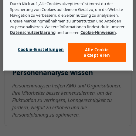
Umsatzsteigerungen durch die Optimierung von
Durch Klick auf „Alle Cookies akzeptieren“ stimmst du der
Arbeitsabläufen und Teams, die Verbesserung der
Speicherung von Cookies auf deinem Gerät zu, um die Website-
Navigation zu verbessern, die Seitennutzung zu analysieren,
Mitarbeiterzufriedenheit und die Steigerung der
unsere Marketingmaßnahmen zu unterstützen und Anzeigen
Produktivität.
zu personalisieren. Weitere Informationen findest du in unserer
Datenschutzerklärung
und unseren
Cookie-Hinweisen
.
Cookie-Einstellungen
Alle Cookie
Das sollten kleine und mittlere
akzeptieren
Unternehmen über
Personenanalyse wissen
Personenanalysen helfen KMU und Organisationen,
ihre Mitarbeiter besser kennenzulernen, um die
Fluktuation zu verringern, Lohngerechtigkeit zu
fördern, Vielfalt zu erhöhen und die
Personalplanung zu optimieren.