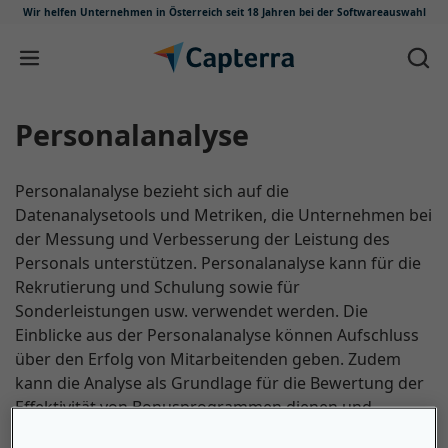
Wir helfen Unternehmen in Österreich
seit 18 Jahren bei der Softwareauswahl
Zum Inhalt springen
Personalanalyse
Personalanalyse bezieht sich auf die
Datenanalysetools und Metriken, die Unternehmen bei
der Messung und Verbesserung der Leistung des
Personals unterstützen. Personalanalyse kann für die
Rekrutierung und Schulung sowie für
Sonderleistungen usw. verwendet werden. Die
Einblicke aus der Personalanalyse können Aufschluss
über den Erfolg von Mitarbeitenden geben. Zudem
kann die Analyse als Grundlage für die Bewertung der
Effektivität von Bonusprogrammen dienen und
aufzeigen, wann Mitarbeitende den meisten Urlaub