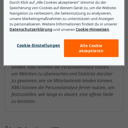
nehmen oder welche Leistungen am beliebtesten sind.
Durch Klick auf „Alle Cookies akzeptieren“ stimmst du der
Speicherung von Cookies auf deinem Gerät zu, um die Website-
Navigation zu verbessern, die Seitennutzung zu analysieren,
unsere Marketingmaßnahmen zu unterstützen und Anzeigen
zu personalisieren. Weitere Informationen findest du in unserer
Das sollten kleine und mittlere
Datenschutzerklärung
und unseren
Cookie-Hinweisen
.
Unternehmen über
Cookie-Einstellungen
Alle Cookie
Personalanalyse wissen
akzeptieren
Es ist zunehmend schwierig, gute Mitarbeitende zu
binden. KMU können die Personalanalyse nutzen,
um Metriken zu überwachen und Einblicke darüber
zu gewinnen, wie sie Mitarbeitende binden können.
KMU können die Personalanalyse ferner nutzen, um
festzustellen, wie lange es dauert, eine offene Stelle
zu besetzen.