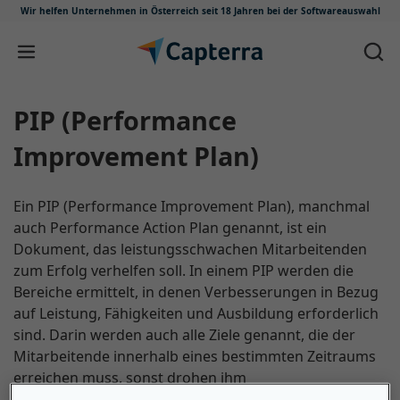
Wir helfen Unternehmen in Österreich
seit 18 Jahren bei der Softwareauswahl
Zum Inhalt springen
PIP (Performance
Improvement Plan)
Ein PIP (Performance Improvement Plan), manchmal
auch Performance Action Plan genannt, ist ein
Dokument, das leistungsschwachen Mitarbeitenden
zum Erfolg verhelfen soll. In einem PIP werden die
Bereiche ermittelt, in denen Verbesserungen in Bezug
auf Leistung, Fähigkeiten und Ausbildung erforderlich
sind. Darin werden auch alle Ziele genannt, die der
Mitarbeitende innerhalb eines bestimmten Zeitraums
erreichen muss, sonst drohen ihm
Disziplinarmaßnahmen (z. B. Suspendierung,