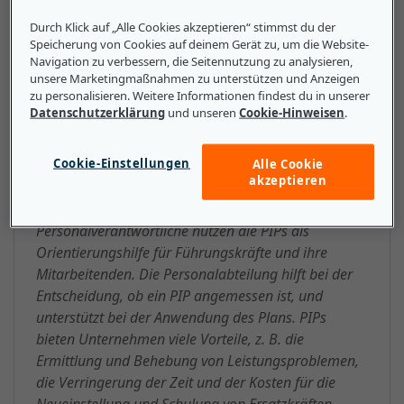
Degradierung, Kündigung).
Durch Klick auf „Alle Cookies akzeptieren“ stimmst du der
Speicherung von Cookies auf deinem Gerät zu, um die Website-
Navigation zu verbessern, die Seitennutzung zu analysieren,
unsere Marketingmaßnahmen zu unterstützen und Anzeigen
zu personalisieren. Weitere Informationen findest du in unserer
Das sollten kleine und mittlere
Datenschutzerklärung
und unseren
Cookie-Hinweisen
.
Unternehmen über PIP
(Performance Improvement Plan)
Cookie-Einstellungen
Alle Cookie
akzeptieren
wissen
Personalverantwortliche nutzen die PIPs als
Orientierungshilfe für Führungskräfte und ihre
Mitarbeitenden. Die Personalabteilung hilft bei der
Entscheidung, ob ein PIP angemessen ist, und
unterstützt bei der Anwendung des Plans. PIPs
bieten Unternehmen viele Vorteile, z. B. die
Ermittlung und Behebung von Leistungsproblemen,
die Verringerung der Zeit und der Kosten für die