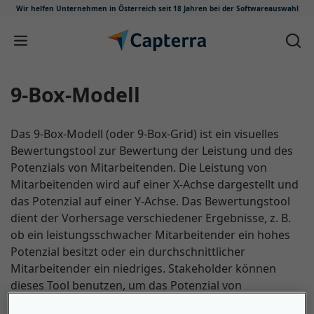
Wir helfen Unternehmen in Österreich
seit 18 Jahren bei der Softwareauswahl
Zum Inhalt springen
9-Box-Modell
Das 9-Box-Modell (oder 9-Box-Grid) ist ein visuelles
Bewertungstool zur Bewertung der Leistung und des
Potenzials von Mitarbeitenden. Die Leistung von
Mitarbeitenden wird auf einer X-Achse dargestellt und
das Potenzial auf einer Y-Achse. Das Bewertungstool
dient der Vorhersage verschiedener Ergebnisse, z. B.
ob ein leistungsschwacher Mitarbeitender ein hohes
Potenzial besitzt oder ein durchschnittlicher
Mitarbeitender ein niedriges. Stakeholder können
dieses Tool benutzen, um das Potenzial von
Mitarbeitenden für einen beruflichen Aufstieg zu