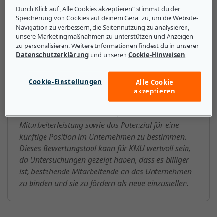
bestimmen.
Durch Klick auf „Alle Cookies akzeptieren“ stimmst du der
Speicherung von Cookies auf deinem Gerät zu, um die Website-
Navigation zu verbessern, die Seitennutzung zu analysieren,
unsere Marketingmaßnahmen zu unterstützen und Anzeigen
zu personalisieren. Weitere Informationen findest du in unserer
Das sollten kleine und mittlere
Datenschutzerklärung
und unseren
Cookie-Hinweisen
.
Unternehmen über 9-Box-Modell
wissen
Cookie-Einstellungen
Alle Cookie
akzeptieren
Personalabteilungen in Kleinunternehmen können
das 9-Box-Modell verwenden, um die
Mitarbeiterleistung sowie das Potenzial für eine
künftige Position im Unternehmen zu bestimmen.
Dieses Bewertungstool kann für KMU wertvoll sein,
da Untersuchungen gezeigt haben, dass es billiger
ist, bestehende Mitarbeitende an das Unternehmen
zu binden und sie zu fördern als neue einzustellen.