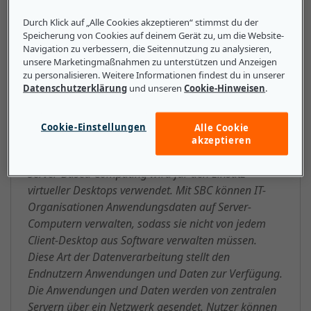
auf einem zentralen Server speichern und von jedem
Durch Klick auf „Alle Cookies akzeptieren“ stimmst du der
Gerät aus zugänglich machen.
Speicherung von Cookies auf deinem Gerät zu, um die Website-
Navigation zu verbessern, die Seitennutzung zu analysieren,
unsere Marketingmaßnahmen zu unterstützen und Anzeigen
zu personalisieren. Weitere Informationen findest du in unserer
Datenschutzerklärung
und unseren
Cookie-Hinweisen
.
Das sollten kleine und mittlere
Unternehmen über SBC (Server-
Cookie-Einstellungen
Alle Cookie
Based Computing) wissen
akzeptieren
Server-Based Computing wird für den Einsatz
virtueller Desktops verwendet. Mit SBC können IT-
Organisationen Anwendungsdaten auf Server-
Computern verwalten, sodass sie nicht von jedem
Client-Desktop aus Software verwalten müssen.
Diese Art der Datenverarbeitung stellt den
Endnutzern Anwendungen und Daten zur Verfügung.
Die Anwendungen und Daten werden von zentralen
Servern über ein Netzwerk gesendet. Nutzer können