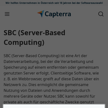
Wir helfen Unternehmen in Österreich
seit 18 Jahren bei der Softwareauswahl
Zum Inhalt springen
SBC (Server-Based
Computing)
SBC (Server-Based Computing) ist eine Art der
Datenverarbeitung, bei der die Verarbeitung und
Speicherung auf einem entfernten oder gemeinsam
genutzten Server erfolgt. Clientseitige Software, wie
z. B. ein Webbrowser, greift auf diese Daten über ein
Netzwerk zu. Dies ermöglicht die gemeinsame
Nutzung von Dateien und Anwendungen durch
mehrere Geräte oder Nutzer. SBC kann sowohl für
private als auch für geschäftliche Zwecke genutzt
werden. Mit SBC kann man zum Beispiel Familienfotos